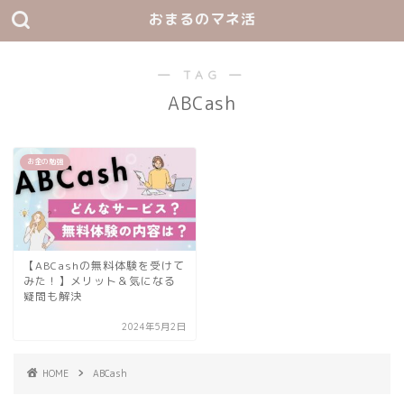
おまるのマネ活
― TAG ―
ABCash
お金の勉強
【ABCashの無料体験を受けて
みた！】メリット＆気になる
疑問も解決
2024年5月2日
HOME
ABCash